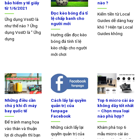
bảo hiểm y tế giấy
nào ?
từ 1/6/2021
Đọc kèo bóng đá tỉ
Kiếm tiền từ Local
lệ chấp banh cho
Ứng dụng VssID là
Guides dễ dàng hay
người mới
như thế nào ? Ứng
khó ? Hiện tại Local
dụng VssID là ” Ứng
Guides không
Hướng dẫn đọc kèo
dụng
bóng đá tính tỉ lệ
kèo chấp cho người
mới chơi
Những điều cần
Cách lấy lại quyền
Top 6 micro cài áo
chú ý khi đi máy
quản trị của
không dây tốt nhất
bay quốc tế
fanpage
– Chọn mua loại
Facebook
nào phù hợp?
Để tránh mang họa
Những cách lấy lại
Khám phá top 6
vào thân và thuận
quyền quản trị của
mẫu micro cài áo
lợi di chuyển thì bạn