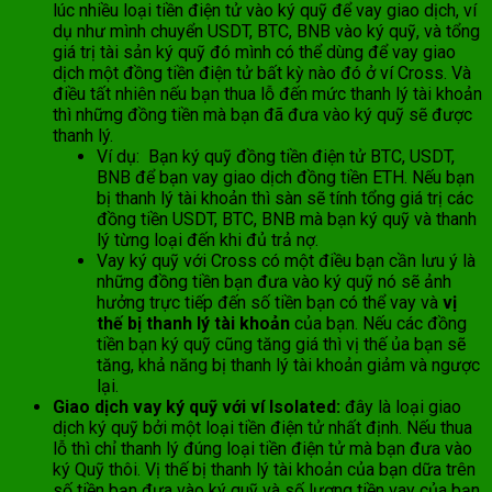
lúc nhiều loại tiền điện tử vào ký quỹ để vay giao dịch, ví
dụ như mình chuyển USDT, BTC, BNB vào ký quỹ, và tổng
giá trị tài sản ký quỹ đó mình có thể dùng để vay giao
dịch một đồng tiền điện tử bất kỳ nào đó ở ví Cross. Và
điều tất nhiên nếu bạn thua lỗ đến mức thanh lý tài khoản
thì những đồng tiền mà bạn đã đưa vào ký quỹ sẽ được
thanh lý.
Ví dụ: Bạn ký quỹ đồng tiền điện tử BTC, USDT,
BNB để bạn vay giao dịch đồng tiền ETH. Nếu bạn
bị thanh lý tài khoản thì sàn sẽ tính tổng giá trị các
đồng tiền USDT, BTC, BNB mà bạn ký quỹ và thanh
lý từng loại đến khi đủ trả nợ.
Vay ký quỹ với Cross có một điều bạn cần lưu ý là
những đồng tiền bạn đưa vào ký quỹ nó sẽ ảnh
hưởng trực tiếp đến số tiền bạn có thể vay và
vị
thế bị thanh lý tài khoản
của bạn. Nếu các đồng
tiền bạn ký quỹ cũng tăng giá thì vị thế ủa bạn sẽ
tăng, khả năng bị thanh lý tài khoản giảm và ngược
lại.
Giao dịch vay ký quỹ với ví Isolated:
đây là loại giao
dịch ký quỹ bởi một loại tiền điện tử nhất định. Nếu thua
lỗ thì chỉ thanh lý đúng loại tiền điện tử mà bạn đưa vào
ký Quỹ thôi. Vị thế bị thanh lý tài khoản của bạn dữa trên
số tiền bạn đưa vào ký quỹ và số lượng tiền vay của bạn.