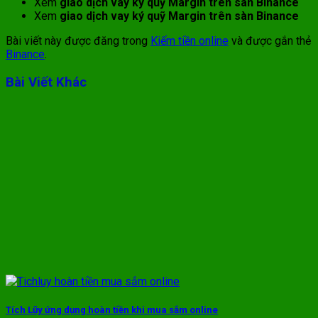
Xem
giao dịch vay ký quỹ Margin trên sàn Binance
Xem
giao dịch vay ký quỹ Margin trên sàn Binance
Bài viết này được đăng trong
Kiếm tiền online
và được gắn thẻ
Binance
.
Bài Viết Khác
Tích Lũy ứng dụng hoàn tiền khi mua sắm online