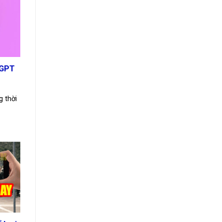
 GPT
g thời