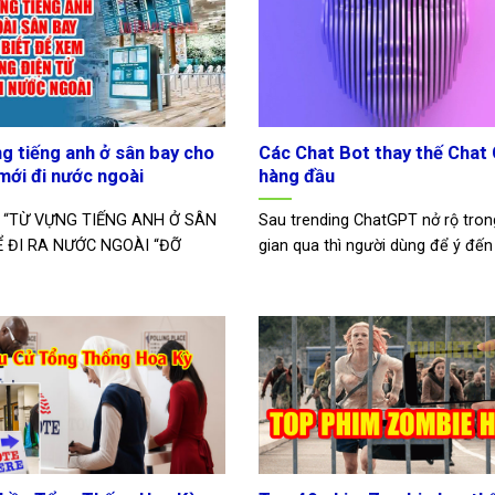
g tiếng anh ở sân bay cho
Các Chat Bot thay thế Chat
mới đi nước ngoài
hàng đầu
I “TỪ VỰNG TIẾNG ANH Ở SÂN
Sau trending ChatGPT nở rộ tron
Ể ĐI RA NƯỚC NGOÀI “ĐỠ
gian qua thì người dùng để ý đến