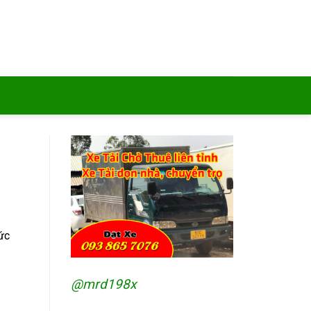
ức
@mrd198x