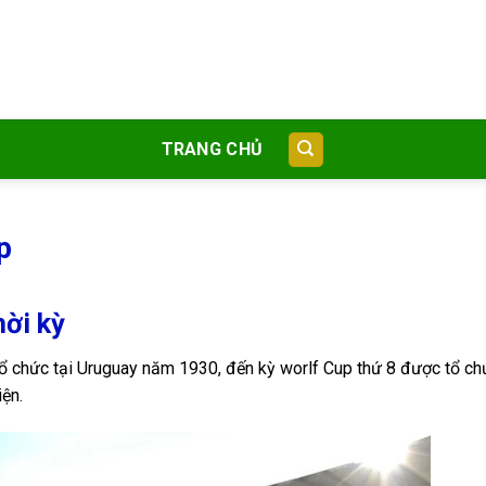
TRANG CHỦ
p
hời kỳ
tổ chức tại Uruguay năm 1930, đến kỳ worlf Cup thứ 8 được tổ ch
ện.