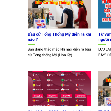
Bầu cử Tổng Thống Mỹ diễn ra khi
Từ vựn
nào ?
người 
Bạn đang thắc mắc khi nào diễn ra bầu
LƯU LẠ
cử Tổng thống Mỹ (Hoa Kỳ)
BAY” Đ