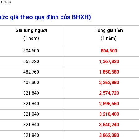
ư sau:
(mức giá theo quy định của BHXH)
Giá từng người
Tổng giá tiền
(1 năm)
(1 năm)
804,600
804,600
563,220
1,367,820
482,760
1,850,580
402,300
2,252,880
321,840
2,574,720
321,840
2,896,560
321,840
3,218,400
321,840
3,540,240
321,840
3,862,080