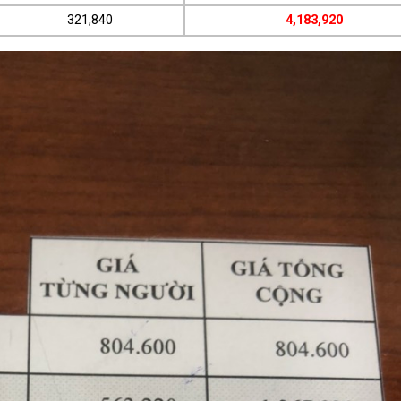
321,840
4,183,920