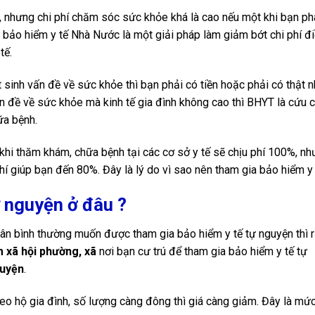
nhưng chi phí chăm sóc sức khỏe khá là cao nếu một khi bạn ph
a bảo hiểm y tế Nhà Nước là một giải pháp làm giảm bớt chi phí điề
tế.
t sinh vấn đề về sức khỏe thì bạn phải có tiền hoặc phải có thật n
n đề về sức khỏe mà kinh tế gia đình không cao thì BHYT là cứu 
ữa bệnh.
hi thăm khám, chữa bệnh tại các cơ sở y tế sẽ chịu phí 100%, n
 giúp bạn đến 80%. Đây là lý do vì sao nên tham gia bảo hiểm y 
 nguyện ở đâu ?
ân bình thường muốn được tham gia bảo hiểm y tế tự nguyện thì r
 xã hội phường, xã
nơi bạn cư trú để tham gia bảo hiểm y tế tự
guyện
.
eo hộ gia đình, số lượng càng đông thì giá càng giảm. Đây là mức