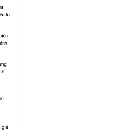
át
u trị
hiều
cánh
hưng
tế.
ất
 giá