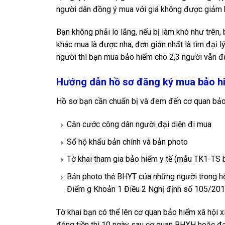
người dân đồng ý mua với giá không được giảm ho
Bạn không phải lo lắng, nếu bị làm khó như trên,
khác mua là được nha, đơn giản nhất là tìm đại l
người thì bạn mua bảo hiểm cho 2,3 người vẫn đư
Hướng dẫn hồ sơ đăng ký mua bảo hiể
Hồ sơ bạn cần chuẩn bị và đem đến cơ quan bảo h
Căn cước công dân người đại diện đi mua
Sổ hộ khẩu bản chính và bản photo
Tờ khai tham gia bảo hiểm y tế (mẫu TK1-T
Bản photo thẻ BHYT của những người trong hộ
Điểm g Khoản 1 Điều 2 Nghị định số 105/20
Tờ khai bạn có thể lên cơ quan bảo hiểm xã hội x
đóng tiền thì 10 ngày sau cơ quan BHXH hoặc đại