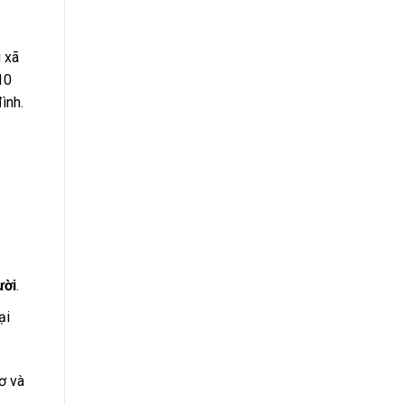
 xã
10
ình.
ười
.
ại
ơ và