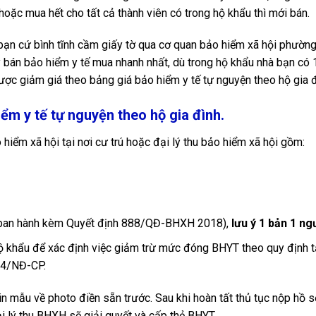
ặc mua hết cho tất cả thành viên có trong hộ khẩu thì mới bán.
 bạn cứ bình tĩnh cầm giấy tờ qua cơ quan bảo hiểm xã hội phường
ý bán bảo hiểm y tế mua nhanh nhất, dù trong hộ khẩu nhà bạn có 
ợc giảm giá theo bảng giá bảo hiểm y tế tự nguyện theo hộ gia đ
m y tế tự nguyện theo hộ gia đình.
iểm xã hội tại nơi cư trú hoặc đại lý thu bảo hiểm xã hội gồm:
S ban hành kèm Quyết định 888/QĐ-BHXH 2018),
lưu ý 1 bản 1 ng
 khẩu để xác định việc giảm trừ mức đóng BHYT theo quy định t
14/NĐ-CP.
in mẫu về photo điền sẵn trước. Sau khi hoàn tất thủ tục nộp hồ s
 lý thu BHXH sẽ giải quyết và cấp thẻ BHYT.