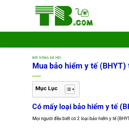
Bỏ
qua
nội
dung
ĐỜI SỐNG XÃ HỘI
Mua bảo hiểm y tế (BHYT) 
Mục Lục
Có mấy loại bảo hiểm y tế (B
Mọi người đều biết có 2 loại bảo hiểm y tế (BHYT