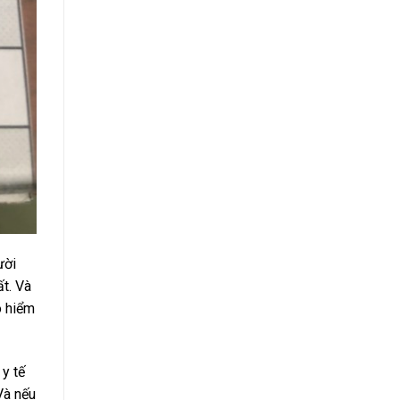
ười
t. Và
o hiểm
 y tế
Và nếu