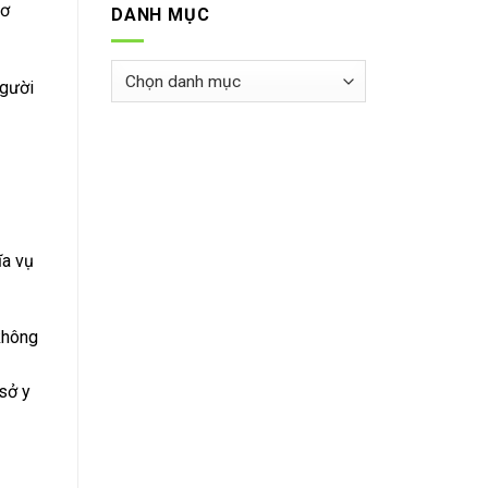
cơ
DANH MỤC
Danh
người
mục
ĩa vụ
không
sở y