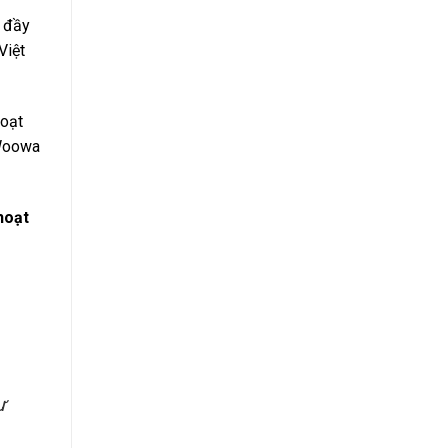
n đầy
Việt
hoạt
 Woowa
hoạt
ư