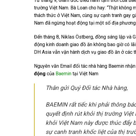
Từ tháng 9, Giám đốc điều hành tạm thời của Baem
trường Việt Nam. Bà Loan cho hay: “Thật không 
thách thức ở Việt Nam, cùng sự cạnh tranh gay g
Nam đã ngừng hoạt động tại một số địa phương 
Đến tháng 8, Niklas Östberg, đồng sáng lập và G
động kinh doanh giao đồ ăn không bao giờ có l
DH Asia vẫn vận hành dịch vụ giao đồ ăn ở các t
Nguyên văn Email đối tác nhà hàng Baemin nhậ
động
của
Baemin
tại Việt Nam
Thân gửi Quý Đối tác Nhà hàng,
BAEMIN rất tiếc khi phải thông báo
quyết định rút khỏi thị trường Việ
khỏi Việt Nam này được thúc đẩy bở
sự canh tranh khốc liệt của thị tr