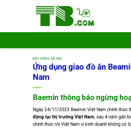
Bỏ
qua
nội
dung
ĐỜI SỐNG XÃ HỘI
Ứng dụng giao đồ ăn Beamin
Nam
Baemin thông báo ngừng hoạt
Ngày 24/11/2023 Baemin VIệt Nam chính thức t
động tại thị trường Việt Nam
, sau 4 năm gắn b
chính thức rời Việt Nam vì kinh doanh không có lợ