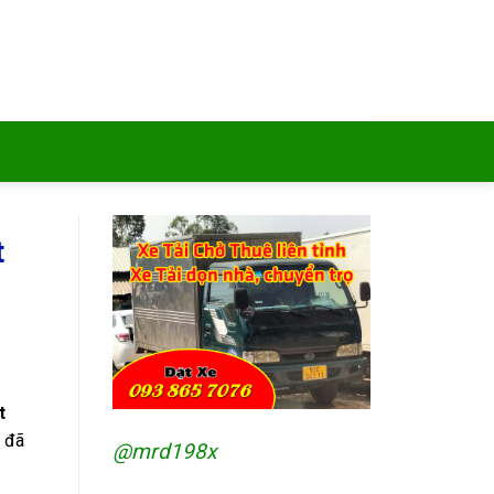
t
t
n đã
@mrd198x