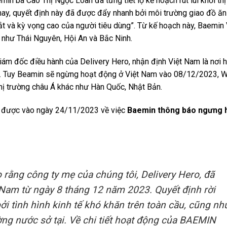
in bà Cao Thị Ngọc Loan đã từng tiết lộ kế hoạch rút lui khỏi thị
may, quyết định này đã được đẩy nhanh bởi môi trường giao đồ ă
ắt và kỳ vọng cao của người tiêu dùng”. Từ kế hoạch này, Baemin 
như Thái Nguyên, Hội An và Bắc Ninh.
iám đốc điều hành của Delivery Hero, nhận định Việt Nam là nơi 
ãi. Tuy Beamin sẽ ngừng hoạt động ở Việt Nam vào 08/12/2023,
hị trường châu Á khác như Hàn Quốc, Nhật Bản.
n được vào ngày 24/11/2023 về việc
Baemin thông báo ngưng 
 rằng công ty mẹ của chúng tôi, Delivery Hero, đã
t Nam từ ngày 8 tháng 12 năm 2023. Quyết định rời
i tình hình kinh tế khó khăn trên toàn cầu, cũng nh
ường nước sở tại. Về chi tiết hoạt động của BAEMIN