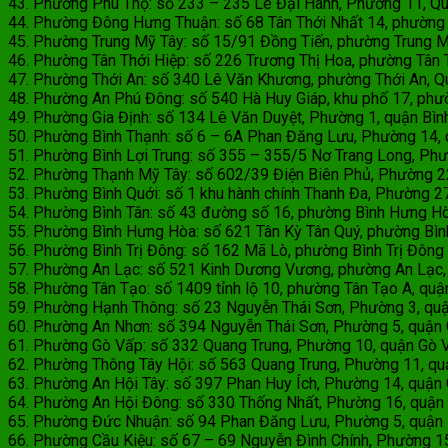
43. Phường Phú Thọ: số 233 – 235 Lê Đại Hành, Phường 11, Qu
44. Phường Đông Hưng Thuận: số 68 Tân Thới Nhất 14, phường Ta
45. Phường Trung Mỹ Tây: số 15/91 Đồng Tiến, phường Trung Mỹ
46. Phường Tân Thới Hiệp: số 226 Trương Thị Hoa, phường Tân T
47. Phường Thới An: số 340 Lê Văn Khương, phường Thới An, Q
48. Phường An Phú Đông: số 540 Hà Huy Giáp, khu phố 17, phườ
49. Phường Gia Định: số 134 Lê Văn Duyệt, Phường 1, quận Bìn
50. Phường Bình Thạnh: số 6 – 6A Phan Đăng Lưu, Phường 14, qu
51. Phường Bình Lợi Trung: số 355 – 355/5 Nơ Trang Long, Phườ
52. Phường Thạnh Mỹ Tây: số 602/39 Điện Biên Phủ, Phường 22,
53. Phường Bình Quới: số 1 khu hành chính Thanh Đa, Phường 27,
54. Phường Bình Tân: số 43 đường số 16, phường Bình Hưng Hòa
55. Phường Bình Hưng Hòa: số 621 Tân Kỳ Tân Quý, phường Bình 
56. Phường Bình Trị Đông: số 162 Mã Lò, phường Bình Trị Đông A
57. Phường An Lạc: số 521 Kinh Dương Vương, phường An Lạc, q
58. Phường Tân Tạo: số 1409 tỉnh lộ 10, phường Tân Tạo A, quận
59. Phường Hạnh Thông: số 23 Nguyễn Thái Sơn, Phường 3, quậ
60. Phường An Nhơn: số 394 Nguyễn Thái Sơn, Phường 5, quận G
61. Phường Gò Vấp: số 332 Quang Trung, Phường 10, quận Gò V
62. Phường Thông Tây Hội: số 563 Quang Trung, Phường 11, quậ
63. Phường An Hội Tây: số 397 Phan Huy Ích, Phường 14, quận G
64. Phường An Hội Đông: số 330 Thống Nhất, Phường 16, quận G
65. Phường Đức Nhuận: số 94 Phan Đăng Lưu, Phường 5, quận
66. Phường Cầu Kiệu: số 67 – 69 Nguyễn Đình Chính, Phường 15