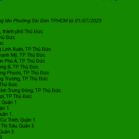
g tên Phường Sài Gòn TP.HCM từ 01/07/2025
nh, thành phố Thủ Đức.
hủ Đức.
́c.
Linh Xuân, TP. Thủ Đức.
ạnh Mỹ, TP. Thủ Đức.
n Phú A, TP. Thủ Đức.
g B, TP. Thủ Đức.
 Phước, TP. Thủ Đức.
Trường, TP. Thủ Đức.
hủ Đức.
nh Trưng Đông, TP. Thủ Đức.
i, TP. Thủ Đức.
 Quận 1.
ận 1.
uận 1.
ư Trinh, Quận 1.
hị Sáu, Quận 3.
uận 3.
3.