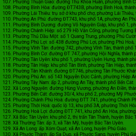
107. Phường Thuận Giao: đường Thủ Khoa Huân, phường Bình Ch
108. Phường Bình Hòa: đường ĐT743B, phường Bình Hoà, thành
109. Phường Lái Thiêu: trụ sở ở khu phố chợ, phường Lái Thiêu,
110. Phường An Phú: đường ĐT743, khu phố 1A, phường An Phú,
111. Phường Bình Dương: đường Võ Nguyên Giáp, khu phố 1, p
112. Phường Chánh Hiệp: số 279 Hồ Văn Cống, phường Tương B
113. Phường Thủ Dầu Một: số 1 Quang Trung, phường Phú Cườn
114. Phường Phú Lợi: số 438 đường Phú Lợi, phường Phú Hoà, 
115. Phường Vĩnh Tân: đường 742, phường Vĩnh Tân, thành phố 
116. Phường Bình Cơ: đường ĐT 747, phường Hội Nghĩa, thành 
117. Phường Tân Uyên: khu phố 1, phường Uyên Hưng, thành ph
118. Phường Tân Hiệp: khu phố Tân Bình, phường Tân Hiệp, thàn
119. Phường Tân Khánh: đường ĐT746, phường Tân Phước Khánh
120. Phường Phú An: số 143 Nguyễn Đức Cảnh, phường Hiệp An
121. Phường Tây Nam: ấp 2, phường An Tây, thành phố Bến Cát.
122. Xã Long Nguyên: đường Hùng Vương, phường An Điền, thàn
123. Phường Bến Cát: đường 30/4, khu phố 2, phường Mỹ Phước
124. Phường Chánh Phú Hoà: đường ĐTT 741, phường Chánh Phú
125. Phường Thới Hoà: quốc lộ 13, khu phố 3A, phường Thới Hòa
126. Phường Hoà Lợi: đường ĐTT 741, khu phố An Hòa, phường 
127. Xã Bắc Tân Uyên: khu phố 2, thị trấn Tân Thành, huyện Bắc 
128. Xã Thường Tân: ấp 3, xã Tân Mỹ, huyện Bắc Tân Uyên.
129. Xã An Long: ấp Xóm Quạt, xã An Long, huyện Phú Giáo.
130. Xã Phước Thành: ấp Sa Dụp, xã Phước Sang, huyện Phú Gi