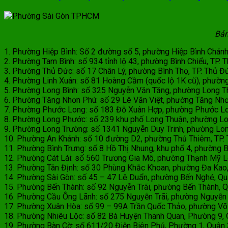
Bản
1. Phường Hiệp Bình: Số 2 đường số 5, phường Hiệp Bình Chá
2. Phường Tam Bình: số 934 tỉnh lộ 43, phường Bình Chiểu, TP. T
3. Phường Thủ Đức: số 17 Chân Lý, phường Bình Thọ, TP. Thủ Đư
4. Phường Linh Xuân: số 81 Hoàng Cầm (quốc lộ 1K cũ), phường 
5. Phường Long Bình: số 325 Nguyễn Văn Tăng, phường Long Th
6. Phường Tăng Nhơn Phú: số 29 Lê Văn Việt, phường Tăng Nhơ
7. Phường Phước Long: số 183 Đỗ Xuân Hợp, phường Phước Lon
8. Phường Long Phước: số 239 khu phố Long Thuận, phường Long
9. Phường Long Trường: số 1341 Nguyễn Duy Trinh, phường Long 
10. Phường An Khánh: số 10 đường D2, phường Thủ Thiêm, TP. T
11. Phường Bình Trưng: số 8 Hồ Thị Nhung, khu phố 4, phường Bì
12. Phường Cát Lái: số 560 Trương Gia Mô, phường Thạnh Mỹ Lợ
13. Phường Tân Định: số 30 Phùng Khắc Khoan, phường Đa Kao,
14. Phường Sài Gòn: số 45 – 47 Lê Duẩn, phường Bến Nghé, Qu
15. Phường Bến Thành: số 92 Nguyễn Trãi, phường Bến Thành, Q
16. Phường Cầu Ông Lãnh: số 275 Nguyễn Trãi, phường Nguyễn C
17. Phường Xuân Hòa: số 99 – 99A Trần Quốc Thảo, phường Võ T
18. Phường Nhiêu Lộc: số 82 Bà Huyện Thanh Quan, Phường 9, Q
19. Phường Bàn Cờ: số 611/20 Điện Biên Phủ, Phường 1, Quận 