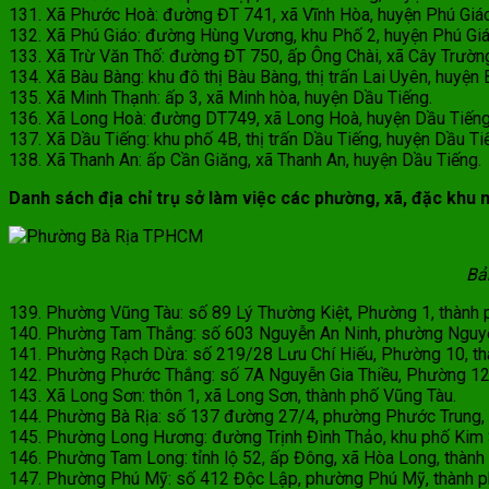
131. Xã Phước Hoà: đường ĐT 741, xã Vĩnh Hòa, huyện Phú Giáo
132. Xã Phú Giáo: đường Hùng Vương, khu Phố 2, huyện Phú Giá
133. Xã Trừ Văn Thố: đường ĐT 750, ấp Ông Chài, xã Cây Trường
134. Xã Bàu Bàng: khu đô thị Bàu Bàng, thị trấn Lai Uyên, huyện
135. Xã Minh Thạnh: ấp 3, xã Minh hòa, huyện Dầu Tiếng.
136. Xã Long Hoà: đường DT749, xã Long Hoà, huyện Dầu Tiếng
137. Xã Dầu Tiếng: khu phố 4B, thị trấn Dầu Tiếng, huyện Dầu Ti
138. Xã Thanh An: ấp Cần Giăng, xã Thanh An, huyện Dầu Tiếng.
Danh sách địa chỉ trụ sở làm việc các phường, xã, đặc khu 
Bả
139. Phường Vũng Tàu: số 89 Lý Thường Kiệt, Phường 1, thành 
140. Phường Tam Thắng: số 603 Nguyễn An Ninh, phường Nguyễn
141. Phường Rạch Dừa: số 219/28 Lưu Chí Hiếu, Phường 10, th
142. Phường Phước Thắng: số 7A Nguyễn Gia Thiều, Phường 12,
143. Xã Long Sơn: thôn 1, xã Long Sơn, thành phố Vũng Tàu.
144. Phường Bà Rịa: số 137 đường 27/4, phường Phước Trung, 
145. Phường Long Hương: đường Trịnh Đình Thảo, khu phố Kim S
146. Phường Tam Long: tỉnh lộ 52, ấp Đông, xã Hòa Long, thành 
147. Phường Phú Mỹ: số 412 Độc Lập, phường Phú Mỹ, thành 