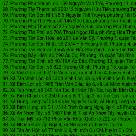
67. Phường Phú Nhuận: số 159 Nguyễn Văn Trỗi, Phường 11, qu
68. Phường Tây Thạnh: số 200/12 Nguyễn Hữu Tiến, phường Tây 
69. Phường Tân Sơn Nhì: số 6 Nguyễn Thế Truyện, phường Tân Sơ
70. Phường Phú Thọ Hòa: số 146 Độc Lập, phường Tân Thành, q
71. Phường Phú Thạnh: số 275 Nguyễn Sơn, phường Phú Thạnh, 
72. Phường Tân Phú: số 70A Thoại Ngọc Hầu, phường Hòa Thạnh
73. Phường Tân Sơn Hòa: số 291 Lê Văn Sỹ, Phường 1, quận Tân
74. Phường Tân Sơn Nhất: số 25/4 – 6 Hoàng Việt, Phường 4, quạ
75. Phường Tân Hòa: số 356A Bắc Hải, Phường 6, quận Tân Bình
76. Phường Bảy Hiền: số 290 Âu Cơ, Phường 10, quận Tân Bình.
77. Phường Tân Bình: số 40/19A Ấp Bắc, Phường 13, quận Tân B
78. Phường Tân Sơn: số 822 Trường Chinh, Phường 15, quận Tân
79. Xã Vĩnh Lộc: số F7/16 Vĩnh Lộc, xã Vĩnh Lộc A, huyện Bình 
80. Xã Tân Vĩnh Lộc: số 1304 Vĩnh Lộc, ấp 6, xã Vĩnh Lộc B, huyẹ
81. Xã Bình Lợi: số 1905 Trần Văn Giàu, ấp 6, xã Lê Minh Xuân, 
82. Xã Tân Nhựt: số 349 Tân Túc, thị trấn Tân Túc, huyện Bình Ch
83. Xã Bình Chánh: số 260 hương lộ 11, ấp 2, xã Tân Quý Tây và
84. Xã Hưng Long: số 564 Đoàn Nguyễn Tuấn, xã Hưng Long và B
85. Xã Bình Hưng: số D11/314 Trịnh Quang Nghị, ấp 4, xã Phong Ph
86. Xã An Nhơn Tây: số 1407 tỉnh lộ 7, xã An Nhơn Tây, huyện Củ
87. Xã Thái Mỹ: số 712 Phan Văn Khải (Quốc lộ 22), xã Phước Th
88. Xã Nhuận Đức: ấp Ngã 4, xã Nhuận Đức, huyện Củ Chi.
89. Xã Tân An Hội: số 77 tỉnh lộ 8, thị trấn Củ Chi, huyện Củ Chi.