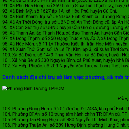
90. Xã Củ Chi: số 314 Phan Văn Khải (quốc lộ 22), xã Tân Phú Tr
91. Xã Phú Hòa Đông: số 269 tỉnh lộ 8, xã Tân Thạnh Tây, huyện 
92. Xã Bình Mỹ: số 1627 ấp 1A, xã Hòa Phú, huyện Củ Chi.
93. Xã Bình Khánh: trụ sở UBND xã Bình Khánh cũ, đường Rừng Sác
94. Xã An Thới Đông: trụ sở UBND xã An Thới Đông cũ, ấp An Hòa 
95. Xã Cần Giờ: trụ sở UBND huyện Cần Giờ cũ, đường Lương Văn 
96. Xã Thạnh An: ấp Thạnh Hòa, xã đảo Thạnh An, huyện Cần Giờ
97. Xã Đông Thạnh: số 250 Đặng Thúc Vịnh, ấp 7, xã Đông Thạnh
98. Xã Hóc Môn: số 11 Lý Thường Kiệt, thị trấn Hóc Môn, huyện
99. Xã Xuân Thới Sơn: số 1A Lê Thị Kim, ấp 3, xã Xuân Thới Sơn,
100. Xã Bà Điểm: số 14/9 Phan Văn Hớn, xã Bà Điểm, huyện Hó
101. Xã Nhà Bè: số 330 Nguyễn Bình, xã Phú Xuân, huyện Nhà Be
102. Xã Hiệp Phước: số 209 Nguyễn Văn Tạo, xã Long Thới, huyệ
Danh sách địa chỉ trụ sở làm việc phường, xã mới t
Bảng
103. Phường Đông Hoà: số 201 đường ĐT743A, khu phố Bình Thu
104. Phường Dĩ An: số 10 trung tâm hành chính TP. Dĩ An cũ, TP. 
105. Phường Tân Đông Hiệp: số 880 Nguyễn Thị Minh Khai, phườn
106. Phường Thuận An: số 289 Hưng Định, phường Hưng Định, t