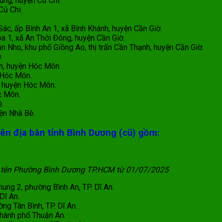
ung, huyện Củ Chi.
Củ Chi.
, ấp Bình An 1, xã Bình Khánh, huyện Cần Giờ.
1, xã An Thới Đông, huyện Cần Giờ.
Nho, khu phố Giồng Ao, thị trấn Cần Thạnh, huyện Cần Giờ.
.
, huyện Hóc Môn.
 Hóc Môn.
 huyện Hóc Môn.
c Môn.
̀.
n Nhà Bè.
rên địa bàn tỉnh Bình Dương (cũ) gồm:
 tên Phường Bình Dương TP.HCM từ 01/07/2025
ng 2, phường Bình An, TP. Dĩ An.
Dĩ An.
g Tân Bình, TP. Dĩ An.
hành phố Thuận An.