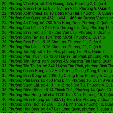
20. Phường Vĩnh Hội: số 405 Hoàng Diệu, Phường 2, Quận 4.
21. Phường Khánh Hội: số 85 – 87 Tân Vĩnh, Phường 9, Quận 4.
22. Phường Xóm Chiếu: số 18 Đoàn Như Hài, Phường 13, Quận 
23. Phường Chợ Quán: số 462 – 464 – 466 An Dương Vương, phu
24. Phường An Đông: số 780 Trần Hưng Đạo, Phường 7, Quận 5
25. Phường Chợ Lớn: số 279 Hải Thượng Lãn Ông, Phường 13, Q
26. Phường Bình Tiên: số 107 Cao Văn Lầu, Phường 1, Quận 6.
27. Phường Bình Tây: số 154 Tháp Mười, Phường 2, Quận 6.
28. Phường Bình Phú: số 15 Chợ Lớn, Phường 11, Quận 6.
29. Phường Phú Lâm: số 15 Chợ Lớn, Phường 11, Quận 6.
30. Phường Tân Mỹ: số 7 Tân Phú, phường Tân Phú, Quận 7.
31. Phường Phú Thuận: số 1203 Huỳnh Tấn Phát, phường Phú Th
32. Phường Tân Hưng: số 9 đường 4A, phường Tân Hưng, Quận 
33. Phường Tân Thuận: số 342 Huỳnh Tấn Phát, phường Bình Thu
34. Phường Chánh Hưng: số 2 – 4 Dương Quang Đông, Phường 5
35. Phường Bình Đông: số 1096 Tạ Quang Bửu, Phường 6, Quận 8
36. Phường Phú Định: số 450 Phú Định, Phường 16, Quận 8 và s
37. Phường Vườn Lài: số 410 – 412 Ngô Gia Tự, Phường 4, Quậ
38. Phường Diên Hồng: số 1A Thành Thái, Phường 14, Quận 10.
39. Phường Hòa Hưng: số nhà TT20 Tam Đảo, Phường 15, Quận
40. Phường Minh Phụng: số 183A Lý Nam Đế, Phường 7, Quận 
41. Phường Bình Thới: số 268 – 270 Bình Thới, Phường 10, Quậ
42. Phường Hòa Bình: số 347 Lạc Long Quân, phường 5, quận 1