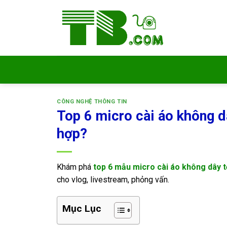
Bỏ
qua
nội
dung
CÔNG NGHỆ THÔNG TIN
Top 6 micro cài áo không d
hợp?
Khám phá
top 6 mẫu micro cài áo không dây t
cho vlog, livestream, phỏng vấn.
Mục Lục