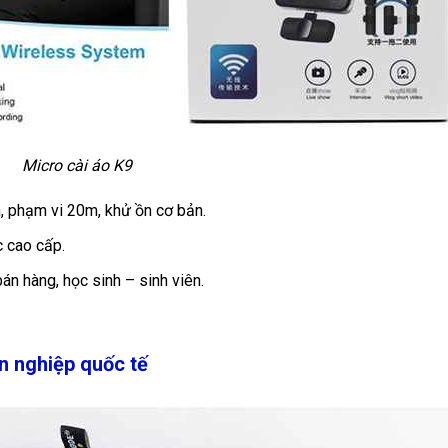
Micro cài áo K9
h, phạm vi 20m, khử ồn cơ bản.
 cao cấp.
án hàng, học sinh – sinh viên.
n nghiệp quốc tế