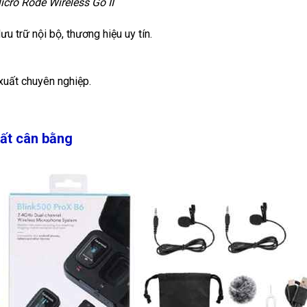
icro Rode Wireless Go II
u trữ nội bộ, thương hiệu uy tín.
xuất chuyên nghiệp.
uất cân bằng