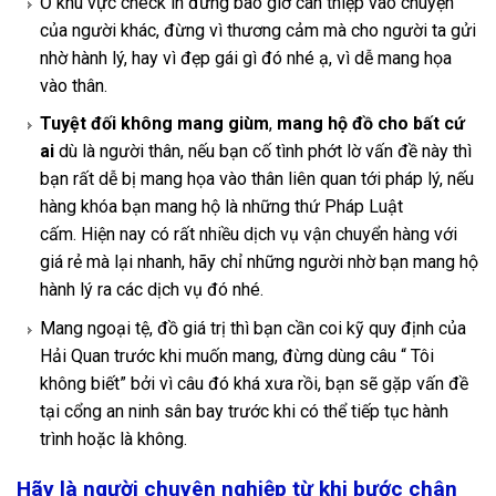
Ở khu vực check in đừng bao giờ can thiệp vào chuyện
của người khác, đừng vì thương cảm mà cho người ta gửi
nhờ hành lý, hay vì đẹp gái gì đó nhé ạ, vì dễ mang họa
vào thân.
Tuyệt đối không mang giùm
,
mang hộ đồ cho bất cứ
ai
dù là người thân, nếu bạn cố tình phớt lờ vấn đề này thì
bạn rất dễ bị mang họa vào thân liên quan tới pháp lý, nếu
hàng khóa bạn mang hộ là những thứ Pháp Luật
cấm. Hiện nay có rất nhiều dịch vụ vận chuyển hàng với
giá rẻ mà lại nhanh, hãy chỉ những người nhờ bạn mang hộ
hành lý ra các dịch vụ đó nhé.
Mang ngoại tệ, đồ giá trị thì bạn cần coi kỹ quy định của
Hải Quan trước khi muốn mang, đừng dùng câu “ Tôi
không biết” bởi vì câu đó khá xưa rồi, bạn sẽ gặp vấn đề
tại cổng an ninh sân bay trước khi có thể tiếp tục hành
trình hoặc là không.
Hãy là người chuyên nghiệp từ khi bước chân