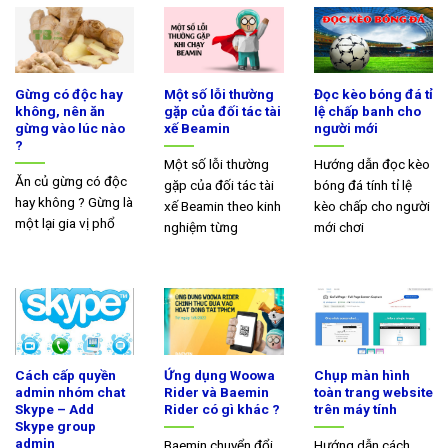
Gừng có độc hay
Một số lỗi thường
Đọc kèo bóng đá tỉ
không, nên ăn
gặp của đối tác tài
lệ chấp banh cho
gừng vào lúc nào
xế Beamin
người mới
?
Một số lỗi thường
Hướng dẫn đọc kèo
Ăn củ gừng có độc
gặp của đối tác tài
bóng đá tính tỉ lệ
hay không ? Gừng là
xế Beamin theo kinh
kèo chấp cho người
một lại gia vị phổ
nghiệm từng
mới chơi
Cách cấp quyền
Ứng dụng Woowa
Chụp màn hình
admin nhóm chat
Rider và Baemin
toàn trang website
Skype – Add
Rider có gì khác ?
trên máy tính
Skype group
admin
Baemin chuyển đổi
Hướng dẫn cách