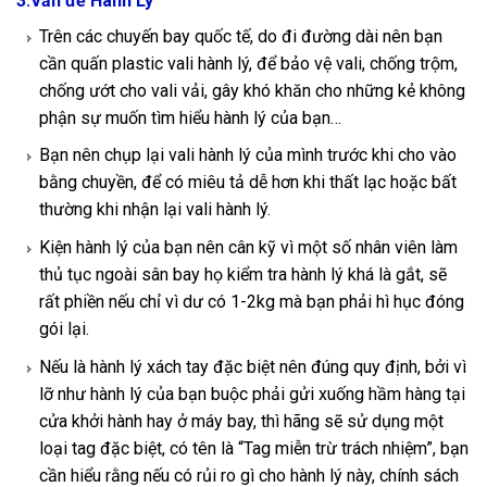
3.Vấn đề Hành Lý
Trên các chuyến bay quốc tế, do đi đường dài nên bạn
cần quấn plastic vali hành lý, để bảo vệ vali, chống trộm,
chống ướt cho vali vải, gây khó khăn cho những kẻ không
phận sự muốn tìm hiểu hành lý của bạn…
Bạn nên chụp lại vali hành lý của mình trước khi cho vào
bằng chuyền, để có miêu tả dễ hơn khi thất lạc hoặc bất
thường khi nhận lại vali hành lý.
Kiện hành lý của bạn nên cân kỹ vì một số nhân viên làm
thủ tục ngoài sân bay họ kiểm tra hành lý khá là gắt, sẽ
rất phiền nếu chỉ vì dư có 1-2kg mà bạn phải hì hục đóng
gói lại.
Nếu là hành lý xách tay đặc biệt nên đúng quy định, bởi vì
lỡ như hành lý của bạn buộc phải gửi xuống hầm hàng tại
cửa khởi hành hay ở máy bay, thì hãng sẽ sử dụng một
loại tag đặc biệt, có tên là “Tag miễn trừ trách nhiệm”, bạn
cần hiểu rằng nếu có rủi ro gì cho hành lý này, chính sách