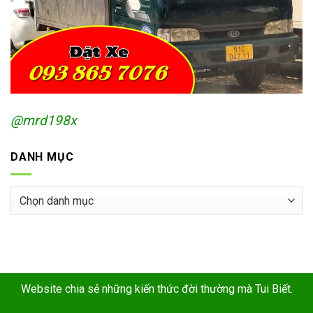
@mrd198x
DANH MỤC
Danh
mục
Website chia sẻ những kiến thức đời thường mà Tui Biết.