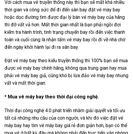
Với cách mua vé truyền thống này thì bạn sẽ mất khá nhiều
thời gian và công sức để đi đến sân bay đặt vé máy bay
hoặc dọc đường tìm được đại lý bán vé máy bay của hãng
thì đỡ vất vả hơn. Mất thời gian nhất là bạn phải ngồi đợi
kiểm tra hành trình, tình trạng chuyến bay rồi đến việc thanh
toán và cuối cùng là nhận tấm vé máy bay rồi đi về nhà chờ
đến ngày khởi hành lại đi ra sân bay.
Đặt vé máy bay theo kiểu truyền thống thì 100% bạn sẽ mua
được vé máy bay chính hãng, không qua trung gian hay mua
phải vé máy bay giả, cũng khó bị lừa đảo vé máy bay nhưng
vất và mất thời gian.
* Mua vé máy bay theo thời đại công nghệ.
Thời đại công nghệ 4.0 phát triển nhằm giải quyết và tối ưu
tất cả những nhu cầu của con người, và khi đó việc đặt vé
máy bay hay tìm vé máy bay giá rẻ đơn giản hơn, bạn có thể
mua vé ở bất kỳ đâu mà không phải đến trực tiếp văn phòng