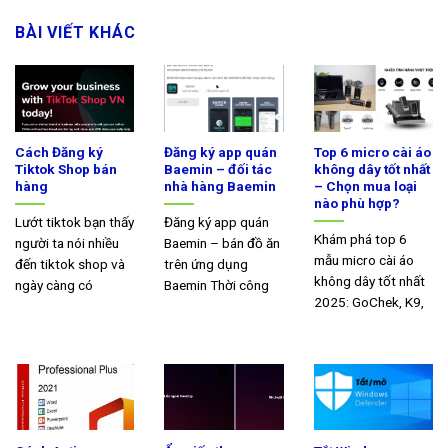
BÀI VIẾT KHÁC
Cách Đăng ký
Đăng ký app quán
Top 6 micro cài áo
Tiktok Shop bán
Baemin – đối tác
không dây tốt nhất
hàng
nhà hàng Baemin
– Chọn mua loại
nào phù hợp?
Lướt tiktok bạn thấy
Đăng ký app quán
Khám phá top 6
người ta nói nhiều
Baemin – bán đồ ăn
mẫu micro cài áo
đến tiktok shop và
trên ứng dụng
không dây tốt nhất
ngày càng có
Baemin Thời công
2025: GoChek, K9,