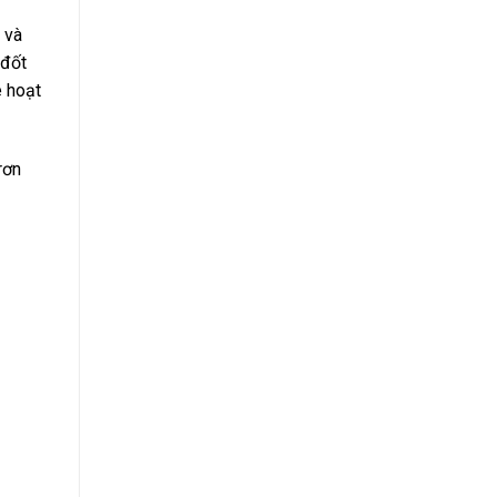
 và
 đốt
e hoạt
rơn