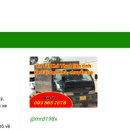
ỳ,
c xe
@mrd198x
rõ về