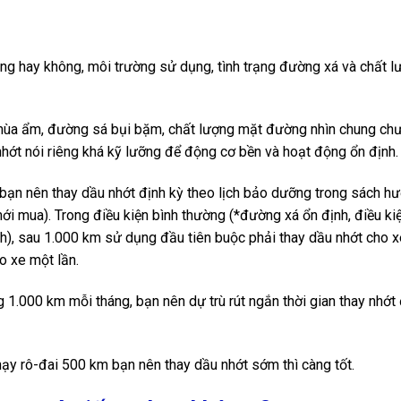
ng hay không, môi trường sử dụng, tình trạng đường xá và chất l
ó mùa ẩm, đường sá bụi bặm, chất lượng mặt đường nhìn chung chư
hớt nói riêng khá kỹ lưỡng để động cơ bền và hoạt động ổn định.
 bạn nên thay dầu nhớt định kỳ theo lịch bảo dưỡng trong sách h
ới mua). Trong điều kiện bình thường (*đường xá ổn định, điều kiệ
hành), sau 1.000 km sử dụng đầu tiên buộc phải thay dầu nhớt cho x
o xe một lần.
1.000 km mỗi tháng, bạn nên dự trù rút ngắn thời gian thay nhớt
hạy rô-đai 500 km bạn nên thay dầu nhớt sớm thì càng tốt.