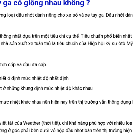
y ga có giống nhau không ?
ừng loại dầu nhớt dành riêng cho xe số và xe tay ga. Dầu nhớt dà
 thống nhất dựa trên một tiêu chí cụ thể. Tiêu chuẩn phổ biến nhấ
 nhà sản xuất xe tuân thủ là tiêu chuẩn của Hiệp hội kỹ sư ôtô M
 đơn cấp và dầu đa cấp.
ết ở định mức nhiệt độ nhất định.
t ở những khung định mức nhiệt độ khác nhau.
mức nhiệt khác nhau nên hiện nay trên thị trường vẫn thông dụng 
iết tắt của Weather (thời tiết), chỉ khả năng phù hợp với nhiều loại
ờng ở góc phải bên dưới vỏ hộp dầu nhớt bán trên thị trường hiện 