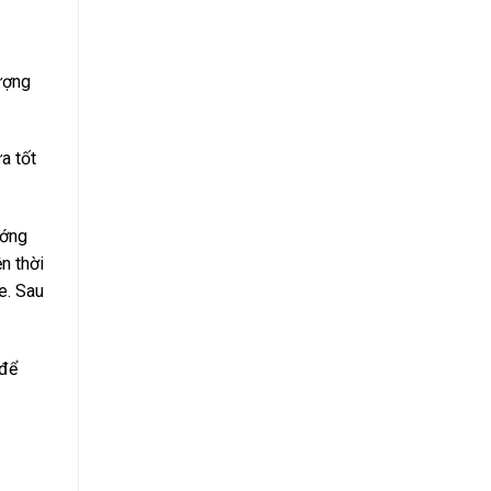
ượng
a tốt
ướng
n thời
e. Sau
 để