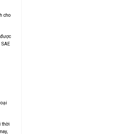
nh cho
t được
ỹ SAE
loại
 thời
nay,