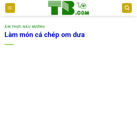
Bỏ
qua
nội
dung
ẨM THỰC NẤU NƯỚNG
Làm món cá chép om dưa