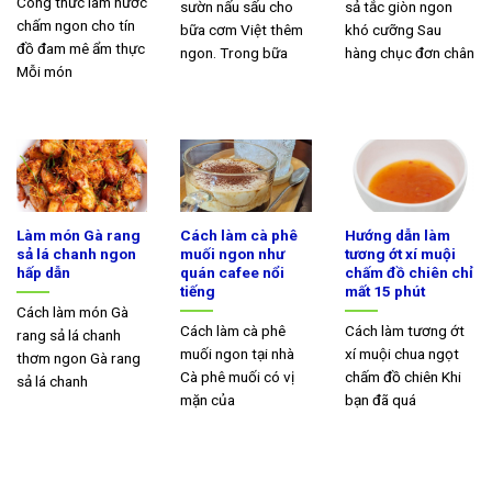
Công thức làm nước
sườn nấu sấu cho
sả tắc giòn ngon
chấm ngon cho tín
bữa cơm Việt thêm
khó cưỡng Sau
đồ đam mê ẩm thực
ngon. Trong bữa
hàng chục đơn chân
Mỗi món
Làm món Gà rang
Cách làm cà phê
Hướng dẫn làm
sả lá chanh ngon
muối ngon như
tương ớt xí muội
hấp dẫn
quán cafee nổi
chấm đồ chiên chỉ
tiếng
mất 15 phút
Cách làm món Gà
Cách làm cà phê
Cách làm tương ớt
rang sả lá chanh
muối ngon tại nhà
xí muội chua ngọt
thơm ngon Gà rang
Cà phê muối có vị
chấm đồ chiên Khi
sả lá chanh
mặn của
bạn đã quá