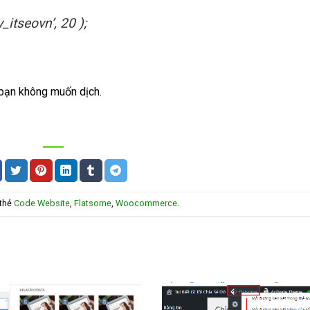
y_itseovn’, 20 );
 bạn không muốn dịch.
 thẻ
Code Website
,
Flatsome
,
Woocommerce
.