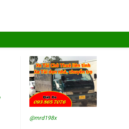
w
@mrd198x