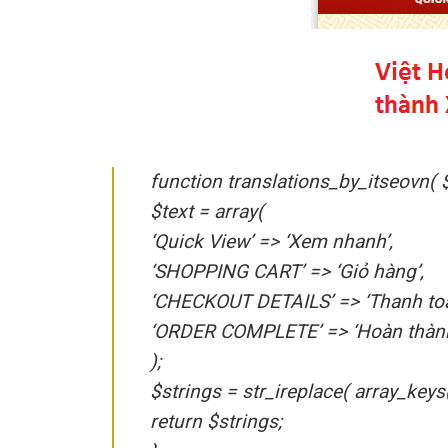
function translations_by_itseovn( $
$text = array(
‘Quick View’ => ‘Xem nhanh’,
‘SHOPPING CART’ => ‘Giỏ hàng’,
‘CHECKOUT DETAILS’ => ‘Thanh toá
‘ORDER COMPLETE’ => ‘Hoàn thàn
);
$strings = str_ireplace( array_keys( 
return $strings;