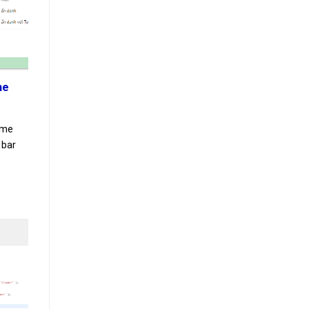
me
ome
 bar