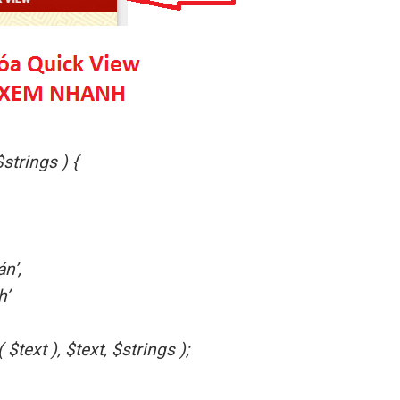
strings ) {
n’,
h’
$text ), $text, $strings );