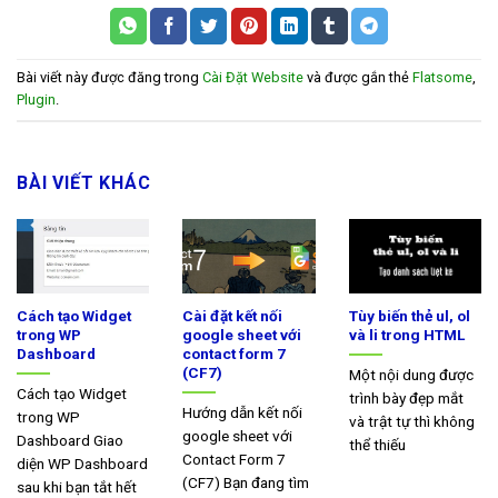
Bài viết này được đăng trong
Cài Đặt Website
và được gắn thẻ
Flatsome
,
Plugin
.
BÀI VIẾT KHÁC
Cách tạo Widget
Cài đặt kết nối
Tùy biến thẻ ul, ol
trong WP
google sheet với
và li trong HTML
Dashboard
contact form 7
(CF7)
Một nội dung được
Cách tạo Widget
trình bày đẹp mắt
Hướng dẫn kết nối
trong WP
và trật tự thì không
google sheet với
Dashboard Giao
thể thiếu
Contact Form 7
diện WP Dashboard
(CF7) Bạn đang tìm
sau khi bạn tắt hết