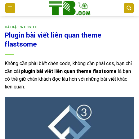
Bỏ
qua
nội
dung
CÀI ĐẶT WEBSITE
Plugin bài viết liên quan theme
flastsome
Không cần phài biết chèn code, không cần phài css, bạn chỉ
cần cài
plugin bài viết liên quan theme flastsome
là bạn
có thề giữ chân khách đọc lâu hơn với những bài viết khác
liên quan.